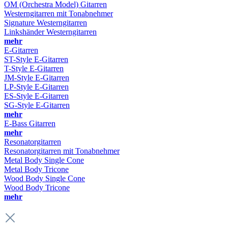
OM (Orchestra Model) Gitarren
Westerngitarren mit Tonabnehmer
Signature Westerngitarren
Linkshänder Westerngitarren
mehr
E-Gitarren
ST-Style E-Gitarren
T-Style E-Gitarren
JM-Style E-Gitarren
LP-Style E-Gitarren
ES-Style E-Gitarren
SG-Style E-Gitarren
mehr
E-Bass Gitarren
mehr
Resonatorgitarren
Resonatorgitarren mit Tonabnehmer
Metal Body Single Cone
Metal Body Tricone
Wood Body Single Cone
Wood Body Tricone
mehr