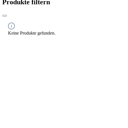
Produkte filtern
Keine Produkte gefunden.
SERVICE HOTLINE
INFORMATIONEN
RECHTLICHES
IMUSIC NETWORK NEWS
SICHER EINKAUFEN & BEZAHLEN