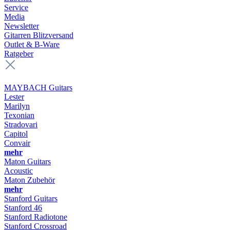
Service
Media
Newsletter
Gitarren Blitzversand
Outlet & B-Ware
Ratgeber
MAYBACH Guitars
Lester
Marilyn
Texonian
Stradovari
Capitol
Convair
mehr
Maton Guitars
Acoustic
Maton Zubehör
mehr
Stanford Guitars
Stanford 46
Stanford Radiotone
Stanford Crossroad