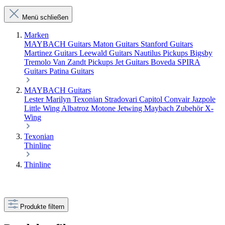
Menü schließen
Marken
MAYBACH Guitars
Maton Guitars
Stanford Guitars
Martinez Guitars
Leewald Guitars
Nautilus Pickups
Bigsby
Tremolo
Van Zandt Pickups
Jet Guitars
Boveda
SPIRA
Guitars
Patina Guitars
MAYBACH Guitars
Lester
Marilyn
Texonian
Stradovari
Capitol
Convair
Jazpole
Little Wing
Albatroz
Motone
Jetwing
Maybach Zubehör
X-
Wing
Texonian
Thinline
Thinline
Produkte filtern