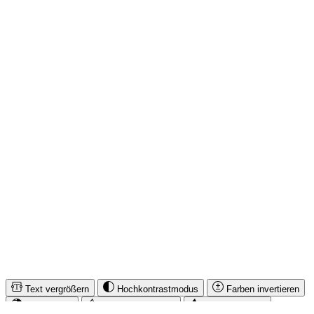
SERVICE HOTLINE
INFORMATIONEN
RECHTLICHES
IMUSIC NETWORK NEWS
SICHER EINKAUFEN & BEZAHLEN
* Alle Preise inkl. gesetzl. Mehrwertsteuer zzgl.
Versandkosten
und
ggf. Nachnahmegebühren, wenn nicht anders angegeben.
© iMusicnetwork 2026
Text vergrößern
Hochkontrastmodus
Farben invertieren
Monochrom
Niedrige Sättigung
Hohe Sättigung