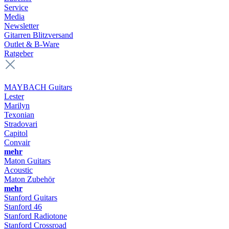
Service
Media
Newsletter
Gitarren Blitzversand
Outlet & B-Ware
Ratgeber
MAYBACH Guitars
Lester
Marilyn
Texonian
Stradovari
Capitol
Convair
mehr
Maton Guitars
Acoustic
Maton Zubehör
mehr
Stanford Guitars
Stanford 46
Stanford Radiotone
Stanford Crossroad