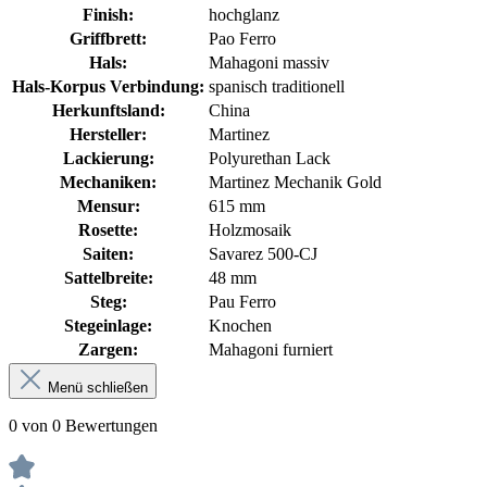
Finish:
hochglanz
Griffbrett:
Pao Ferro
Hals:
Mahagoni massiv
Hals-Korpus Verbindung:
spanisch traditionell
Herkunftsland:
China
Hersteller:
Martinez
Lackierung:
Polyurethan Lack
Mechaniken:
Martinez Mechanik Gold
Mensur:
615 mm
Rosette:
Holzmosaik
Saiten:
Savarez 500-CJ
Sattelbreite:
48 mm
Steg:
Pau Ferro
Stegeinlage:
Knochen
Zargen:
Mahagoni furniert
Menü schließen
0 von 0 Bewertungen