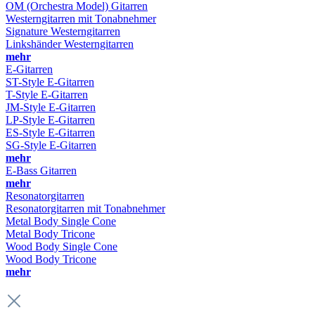
OM (Orchestra Model) Gitarren
Westerngitarren mit Tonabnehmer
Signature Westerngitarren
Linkshänder Westerngitarren
mehr
E-Gitarren
ST-Style E-Gitarren
T-Style E-Gitarren
JM-Style E-Gitarren
LP-Style E-Gitarren
ES-Style E-Gitarren
SG-Style E-Gitarren
mehr
E-Bass Gitarren
mehr
Resonatorgitarren
Resonatorgitarren mit Tonabnehmer
Metal Body Single Cone
Metal Body Tricone
Wood Body Single Cone
Wood Body Tricone
mehr