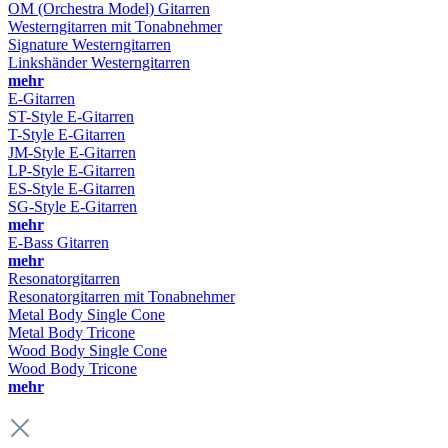
OM (Orchestra Model) Gitarren
Westerngitarren mit Tonabnehmer
Signature Westerngitarren
Linkshänder Westerngitarren
mehr
E-Gitarren
ST-Style E-Gitarren
T-Style E-Gitarren
JM-Style E-Gitarren
LP-Style E-Gitarren
ES-Style E-Gitarren
SG-Style E-Gitarren
mehr
E-Bass Gitarren
mehr
Resonatorgitarren
Resonatorgitarren mit Tonabnehmer
Metal Body Single Cone
Metal Body Tricone
Wood Body Single Cone
Wood Body Tricone
mehr