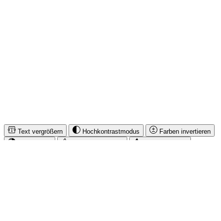
IMUSIC NETWORK NEWS
SICHER EINKAUFEN & BEZAHLEN
* Alle Preise inkl. gesetzl. Mehrwertsteuer zzgl.
Versandkosten
und
ggf. Nachnahmegebühren, wenn nicht anders angegeben.
© iMusicnetwork 2026
Text vergrößern
Hochkontrastmodus
Farben invertieren
Monochrom
Niedrige Sättigung
Hohe Sättigung
Links unterstreichen
Gut lesbare Schrift
Animationen stoppen
Überschriften hervorheben
Großer Cursor
Leseführung
Bilder ausblenden
Zurücksetzen
Barrierefreiheit