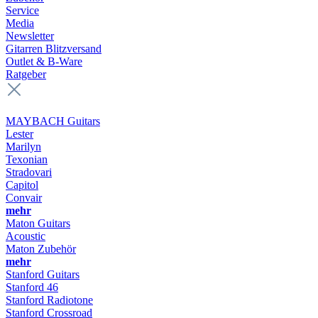
Service
Media
Newsletter
Gitarren Blitzversand
Outlet & B-Ware
Ratgeber
MAYBACH Guitars
Lester
Marilyn
Texonian
Stradovari
Capitol
Convair
mehr
Maton Guitars
Acoustic
Maton Zubehör
mehr
Stanford Guitars
Stanford 46
Stanford Radiotone
Stanford Crossroad