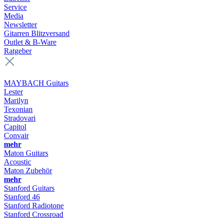
Service
Media
Newsletter
Gitarren Blitzversand
Outlet & B-Ware
Ratgeber
MAYBACH Guitars
Lester
Marilyn
Texonian
Stradovari
Capitol
Convair
mehr
Maton Guitars
Acoustic
Maton Zubehör
mehr
Stanford Guitars
Stanford 46
Stanford Radiotone
Stanford Crossroad