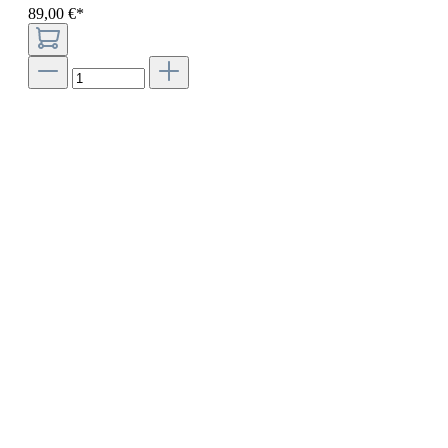
89
,
00
€
*
SERVICE HOTLINE
INFORMATIONEN
RECHTLICHES
IMUSIC NETWORK NEWS
SICHER EINKAUFEN & BEZAHLEN
* Alle Preise inkl. gesetzl. Mehrwertsteuer zzgl.
Versandkosten
und
ggf. Nachnahmegebühren, wenn nicht anders angegeben.