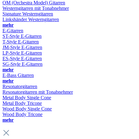
OM (Orchestra Model) Gitarren
Westerngitarren mit Tonabnehmer
Signature Westerngitarren
Linkshänder Westerngitarren
mehr
E-Gitarren
ST-Style E-Gitarren
T-Style E-Gitarren
JM-Style E-Gitarren
LP-Style E-Gitarren
ES-Style E-Gitarren
SG-Style E-Gitarren
mehr
E-Bass Gitarren
mehr
Resonatorgitarren
Resonatorgitarren mit Tonabnehmer
Metal Body Single Cone
Metal Body Tricone
Wood Body Single Cone
Wood Body Tricone
mehr