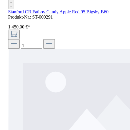
Stanford CR Fatboy Candy Apple Red 95 Bigsby B60
Produkt-Nr.:
ST-000291
1.450
,
00
€
*