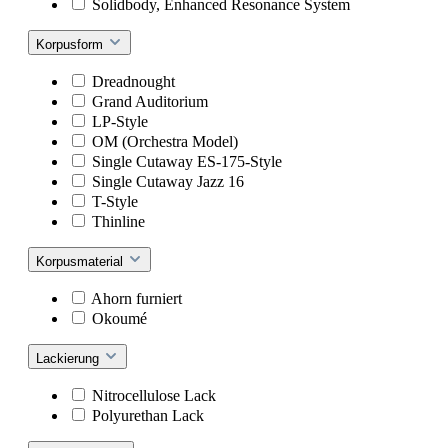
Solidbody, Enhanced Resonance System
Korpusform
Dreadnought
Grand Auditorium
LP-Style
OM (Orchestra Model)
Single Cutaway ES-175-Style
Single Cutaway Jazz 16
T-Style
Thinline
Korpusmaterial
Ahorn furniert
Okoumé
Lackierung
Nitrocellulose Lack
Polyurethan Lack