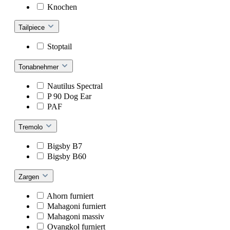
Knochen
Tailpiece
Stoptail
Tonabnehmer
Nautilus Spectral
P 90 Dog Ear
PAF
Tremolo
Bigsby B7
Bigsby B60
Zargen
Ahorn furniert
Mahagoni furniert
Mahagoni massiv
Ovangkol furniert