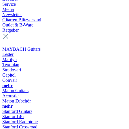
Service
Media
Newsletter
Gitarren Blitzversand
Outlet & B-Ware
Ratgeber
MAYBACH Guitars
Lester
Marilyn
Texonian
Stradovari
Capitol
Convair
mehr
Maton Guitars
Acoustic
Maton Zubehör
mehr
Stanford Guitars
Stanford 46
Stanford Radiotone
Stanford Crossroad