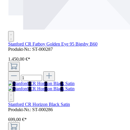
Stanford CR Fatboy Golden Eye 95 Bigsby B60
Produkt-Nr.:
ST-000287
1.450
,
00
€
*
Stanford CR Horizon Black Satin
Produkt-Nr.:
ST-000286
699
,
00
€
*