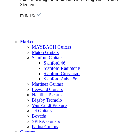
Sternen
min. 1/5
Marken
MAYBACH Guitars
Maton Guitars
Stanford Guitars
Stanford 46
Stanford Radiotone
Stanford Crossroad
Stanford Zubehör
Martinez Guitars
Leewald Guitars
Nautilus Pickups
Bigsby Tremolo
Van Zandt Pickups
Jet Guitars
Boveda
SPIRA Guitars
Patina Guitars
Gitarren