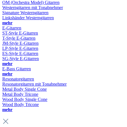
OM (Orchestra Model) Gitarren
Westerngitarren mit Tonabnehmer
Signature Westerngitarren
Linkshänder Westerngitarren
mehr
E-Gitarren
ST-Style E-Gitarren
T-Style E-Gitarren
JM-Style E-Gitarren
LP-Style E-Gitarren
ES-Style E-Gitarren
SG-Style E-Gitarren
mehr
E-Bass Gitarren
mehr
Resonatorgitarren
Resonatorgitarren mit Tonabnehmer
Metal Body Single Cone
Metal Body Tricone
Wood Body Single Cone
Wood Body Tricone
mehr