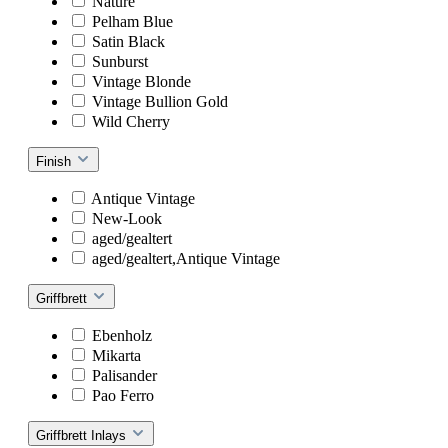
Nature
Pelham Blue
Satin Black
Sunburst
Vintage Blonde
Vintage Bullion Gold
Wild Cherry
Finish
Antique Vintage
New-Look
aged/gealtert
aged/gealtert,Antique Vintage
Griffbrett
Ebenholz
Mikarta
Palisander
Pao Ferro
Griffbrett Inlays