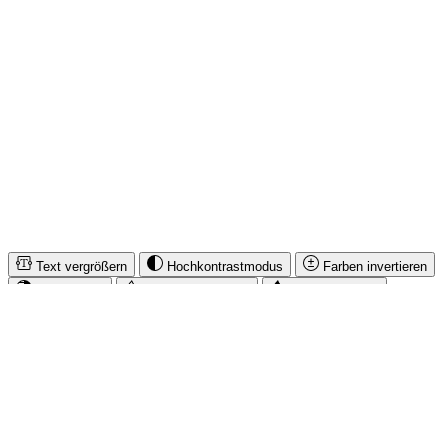
IMUSIC NETWORK NEWS
SICHER EINKAUFEN & BEZAHLEN
* Alle Preise inkl. gesetzl. Mehrwertsteuer zzgl.
Versandkosten
und
ggf. Nachnahmegebühren, wenn nicht anders angegeben.
© iMusicnetwork 2026
Text vergrößern
Hochkontrastmodus
Farben invertieren
Monochrom
Niedrige Sättigung
Hohe Sättigung
Links unterstreichen
Gut lesbare Schrift
Animationen stoppen
Überschriften hervorheben
Großer Cursor
Leseführung
Bilder ausblenden
Zurücksetzen
Barrierefreiheit