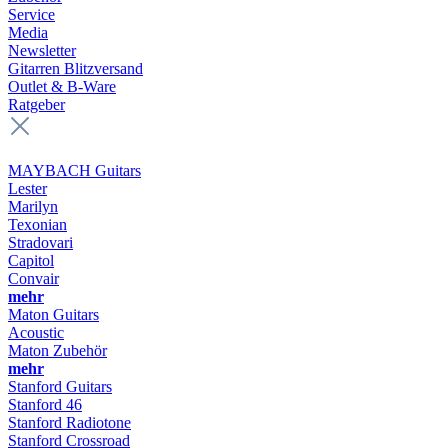
Service
Media
Newsletter
Gitarren Blitzversand
Outlet & B-Ware
Ratgeber
MAYBACH Guitars
Lester
Marilyn
Texonian
Stradovari
Capitol
Convair
mehr
Maton Guitars
Acoustic
Maton Zubehör
mehr
Stanford Guitars
Stanford 46
Stanford Radiotone
Stanford Crossroad