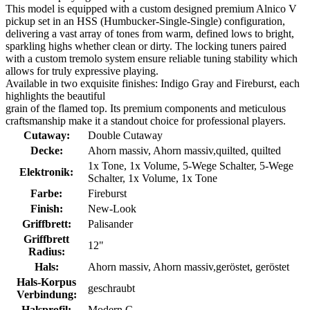
This model is equipped with a custom designed premium Alnico V
pickup set in an HSS (Humbucker-Single-Single) configuration,
delivering a vast array of tones from warm, defined lows to bright,
sparkling highs whether clean or dirty. The locking tuners paired
with a custom tremolo system ensure reliable tuning stability which
allows for truly expressive playing.
Available in two exquisite finishes: Indigo Gray and Fireburst, each
highlights the beautiful
grain of the flamed top. Its premium components and meticulous
craftsmanship make it a standout choice for professional players.
Cutaway:
Double Cutaway
Decke:
Ahorn massiv
, Ahorn massiv,quilted
, quilted
1x Tone
, 1x Volume
, 5-Wege Schalter
, 5-Wege
Elektronik:
Schalter, 1x Volume, 1x Tone
Farbe:
Fireburst
Finish:
New-Look
Griffbrett:
Palisander
Griffbrett
12"
Radius:
Hals:
Ahorn massiv
, Ahorn massiv,geröstet
, geröstet
Hals-Korpus
geschraubt
Verbindung:
Halsprofil:
Modern C