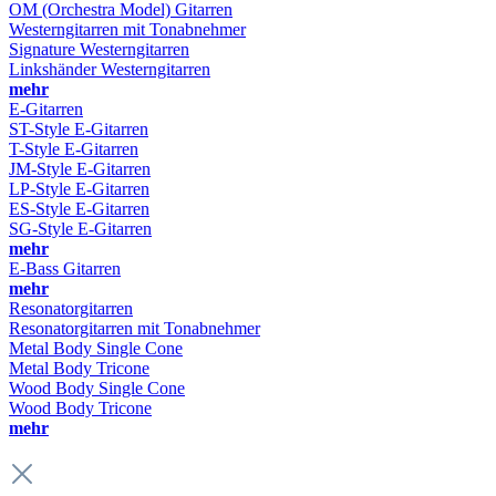
OM (Orchestra Model) Gitarren
Westerngitarren mit Tonabnehmer
Signature Westerngitarren
Linkshänder Westerngitarren
mehr
E-Gitarren
ST-Style E-Gitarren
T-Style E-Gitarren
JM-Style E-Gitarren
LP-Style E-Gitarren
ES-Style E-Gitarren
SG-Style E-Gitarren
mehr
E-Bass Gitarren
mehr
Resonatorgitarren
Resonatorgitarren mit Tonabnehmer
Metal Body Single Cone
Metal Body Tricone
Wood Body Single Cone
Wood Body Tricone
mehr