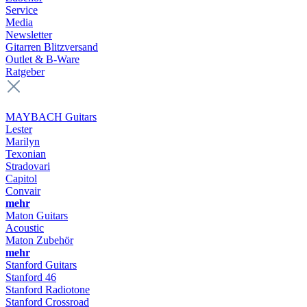
Service
Media
Newsletter
Gitarren Blitzversand
Outlet & B-Ware
Ratgeber
MAYBACH Guitars
Lester
Marilyn
Texonian
Stradovari
Capitol
Convair
mehr
Maton Guitars
Acoustic
Maton Zubehör
mehr
Stanford Guitars
Stanford 46
Stanford Radiotone
Stanford Crossroad