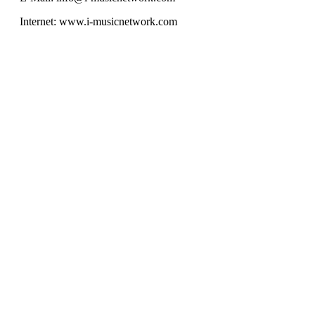
Internet: www.i-musicnetwork.com
SERVICE HOTLINE
INFORMATIONEN
RECHTLICHES
IMUSIC NETWORK NEWS
SICHER EINKAUFEN & BEZAHLEN
* Alle Preise inkl. gesetzl. Mehrwertsteuer zzgl.
Versandkosten
und
ggf. Nachnahmegebühren, wenn nicht anders angegeben.