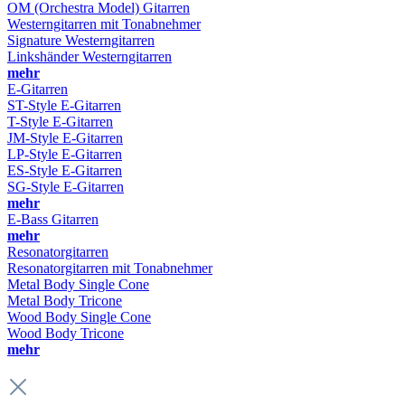
OM (Orchestra Model) Gitarren
Westerngitarren mit Tonabnehmer
Signature Westerngitarren
Linkshänder Westerngitarren
mehr
E-Gitarren
ST-Style E-Gitarren
T-Style E-Gitarren
JM-Style E-Gitarren
LP-Style E-Gitarren
ES-Style E-Gitarren
SG-Style E-Gitarren
mehr
E-Bass Gitarren
mehr
Resonatorgitarren
Resonatorgitarren mit Tonabnehmer
Metal Body Single Cone
Metal Body Tricone
Wood Body Single Cone
Wood Body Tricone
mehr