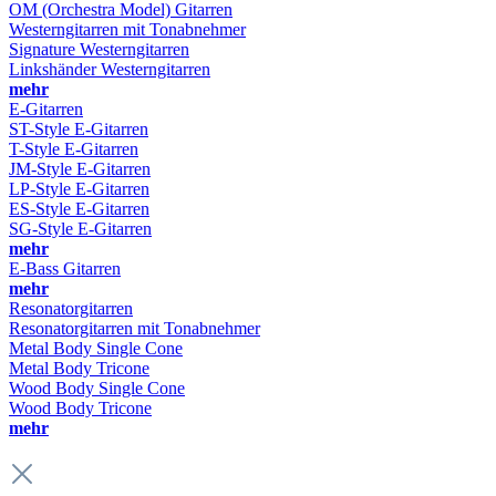
OM (Orchestra Model) Gitarren
Westerngitarren mit Tonabnehmer
Signature Westerngitarren
Linkshänder Westerngitarren
mehr
E-Gitarren
ST-Style E-Gitarren
T-Style E-Gitarren
JM-Style E-Gitarren
LP-Style E-Gitarren
ES-Style E-Gitarren
SG-Style E-Gitarren
mehr
E-Bass Gitarren
mehr
Resonatorgitarren
Resonatorgitarren mit Tonabnehmer
Metal Body Single Cone
Metal Body Tricone
Wood Body Single Cone
Wood Body Tricone
mehr