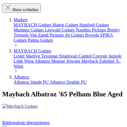
Menü schließen
Marken
MAYBACH Guitars
Maton Guitars
Stanford Guitars
Martinez Guitars
Leewald Guitars
Nautilus Pickups
Bigsby
Tremolo
Van Zandt Pickups
Jet Guitars
Boveda
SPIRA
Guitars
Patina Guitars
MAYBACH Guitars
Lester
Marilyn
Texonian
Stradovari
Capitol
Convair
Jazpole
Little Wing
Albatroz
Motone
Jetwing
Maybach Zubehör
X-
Wing
Albatroz
Albatroz Single PU
Albatroz Double PU
Maybach Albatroz '65 Pelham Blue Aged
Bildergalerie überspringen