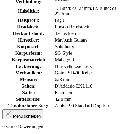
Verbindung:
1. Bund: ca. 24mm,12. Bund: ca.
Halsdicke:
25,5mm
Halsprofil:
Big C
Headstock:
Larson Headstock
Herkunftsland:
Tschechien
Hersteller:
Maybach Guitars
Korpusart:
Solidbody
Korpusform:
SG-Style
Korpusmaterial:
Mahagoni
Lackierung:
Nitrocellulose Lack
Mechaniken:
Gotoh SD-90 Relic
Mensur:
628 mm
Saiten:
D'Addario EXL110
Sattel:
Knochen
Sattelbreite:
42,8 mm
Tonabnehmer Steg:
Amber 90 Standard Dog Ear
Menü schließen
0 von 0 Bewertungen