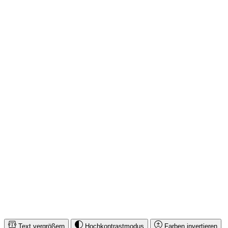
SERVICE HOTLINE
INFORMATIONEN
RECHTLICHES
IMUSIC NETWORK NEWS
SICHER EINKAUFEN & BEZAHLEN
* Alle Preise inkl. gesetzl. Mehrwertsteuer zzgl.
Versandkosten
und
ggf. Nachnahmegebühren, wenn nicht anders angegeben.
© iMusicnetwork 2026
Text vergrößern
Hochkontrastmodus
Farben invertieren