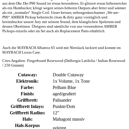
aus dem Ohr. Der P90 Sound ist etwas besonderes. Er glitzert etwas höhenreicher
als ein Humbucker, klingt wegen seines höheren Outputs aber fetter und wärmer
als ein „normaler“ Single Coil. Unser heisser, nebengeräuscharmer „We-are-
P90“ AMBER Pickup beherrscht clean & dirty ganz vorzüglich und
beeindruckte unsere Jury mit seinem Sound, dem klanglichen Spektrum und
dessen Obertönen. Übrigens sind sämtliche von uns verwendeten AMBER
Pickups einzeln oder im Set auch als Replacement Parts erhältlich.
Auch die MAYBACH Albatroz 65 wird mit Nitrolack lackiert und kommt im
MAYBACH Luxus Case.
Cites Angaben: Fingerboard Rosewood (Dalbergia Latifolia / Indian Rosewood
/ 250 Gramm)
Cutaway:
Double Cutaway
Elektronik:
1x Volume, 1x Tone
Farbe:
Pelham Blue
Finish:
aged/gealtert
Griffbrett:
Palisander
Griffbrett Inlays:
Punkte/Dots
Griffbrett Radius:
12"
Hals:
Mahagoni massiv
Hals-Korpus
geleimt