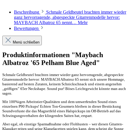
Beschreibung
Schmale Geldbeutel brachten immer wieder
ganz hervorragende, abgespeckte Gitarrenmodelle hervor:
MAYBACH Albatroz 65 nennt…
Mehr
Bewertungen
Menü schließen
Produktinformationen "Maybach
Albatroz '65 Pelham Blue Aged"
Schmale Geldbeutel brachten immer wieder ganz hervorragende, abgespeckte
Gitarrenmodelle hervor: MAYBACH Albatroz 65 nennt sich unsere Hommage,
basierend auf besten Zutaten, keinem Schnickschnack und einem angenehm
„griffigen” 65er Neckshape. Sound pur! Böses Leichtgewicht könnte man auch
sagen.
Mit 100%igen Arbeitstier-Qualitäten und dem umwerfenden Sound eines
einzelnen P90 Pickups! Echten Ton-Gourmets bleiben in dieser Bestückung
Soundverluste die das Magnetfeld eines Halspickups im Off-Betrieb auf das
Schwingungsverhalten der klingenden Saiten hat, erspart.
Aber egal, ob einstige Sparmaßnahme oder Flohhusten – wer diesen Gitarren-
Klassiker reiten und seine Klangfacetten spielen kann, dem scheint die Sonne