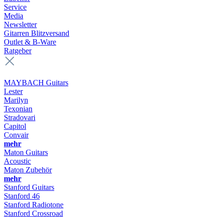
Service
Media
Newsletter
Gitarren Blitzversand
Outlet & B-Ware
Ratgeber
MAYBACH Guitars
Lester
Marilyn
Texonian
Stradovari
Capitol
Convair
mehr
Maton Guitars
Acoustic
Maton Zubehör
mehr
Stanford Guitars
Stanford 46
Stanford Radiotone
Stanford Crossroad