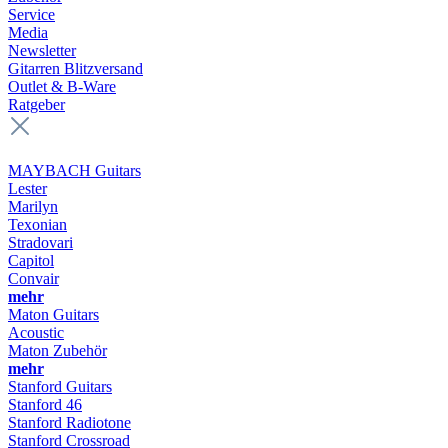
Service
Media
Newsletter
Gitarren Blitzversand
Outlet & B-Ware
Ratgeber
MAYBACH Guitars
Lester
Marilyn
Texonian
Stradovari
Capitol
Convair
mehr
Maton Guitars
Acoustic
Maton Zubehör
mehr
Stanford Guitars
Stanford 46
Stanford Radiotone
Stanford Crossroad