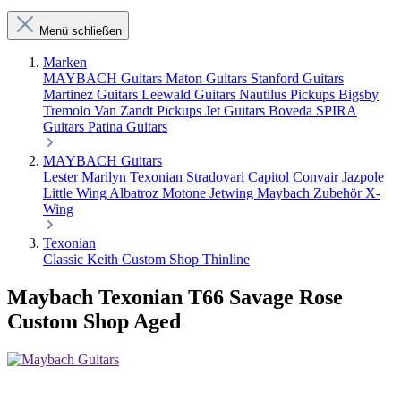
Menü schließen
Marken
MAYBACH Guitars
Maton Guitars
Stanford Guitars
Martinez Guitars
Leewald Guitars
Nautilus Pickups
Bigsby
Tremolo
Van Zandt Pickups
Jet Guitars
Boveda
SPIRA
Guitars
Patina Guitars
MAYBACH Guitars
Lester
Marilyn
Texonian
Stradovari
Capitol
Convair
Jazpole
Little Wing
Albatroz
Motone
Jetwing
Maybach Zubehör
X-
Wing
Texonian
Classic
Keith
Custom Shop
Thinline
Maybach Texonian T66 Savage Rose
Custom Shop Aged