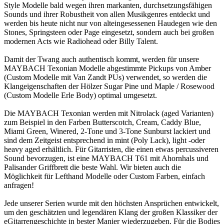
Style Modelle bald wegen ihren markanten, durchsetzungsfähigen
Sounds und ihrer Robustheit von allen Musikgenres entdeckt und
werden bis heute nicht nur von alteingesessenen Haudegen wie den
Stones, Springsteen oder Page eingesetzt, sondern auch bei großen
modernen Acts wie Radiohead oder Billy Talent.
Damit der Twang auch authentisch kommt, werden für unsere
MAYBACH Texonian Modelle abgestimmte Pickups von Amber
(Custom Modelle mit Van Zandt PUs) verwendet, so werden die
Klangeigenschaften der Hölzer Sugar Pine und Maple / Rosewood
(Custom Modelle Erle Body) optimal umgesetzt.
Die MAYBACH Texonian werden mit Nitrolack (aged Varianten)
zum Beispiel in den Farben Butterscotch, Cream, Caddy Blue,
Miami Green, Winered, 2-Tone und 3-Tone Sunburst lackiert und
sind dem Zeitgeist entsprechend in mint (Poly Lack), light -oder
heavy aged erhältlich. Für Gitarristen, die einen etwas percussiveren
Sound bevorzugen, ist eine MAYBACH T61 mit Ahornhals und
Palisander Griffbrett die beste Wahl. Wir bieten auch die
Möglichkeit für Lefthand Modelle oder Custom Farben, einfach
anfragen!
Jede unserer Serien wurde mit den höchsten Ansprüchen entwickelt,
um den geschätzten und legendären Klang der großen Klassiker der
eGitarrengeschichte in bester Manier wiederzugeben. Für die Bodies