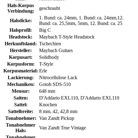
Hals-Korpus
geschraubt
Verbindung:
1. Bund: ca. 24mm
, 1. Bund: ca. 24mm,12.
Halsdicke:
Bund: ca. 25,5mm
, 5mm
, 12. Bund: ca. 25
Halsprofil:
Big C
Headstock:
Maybach T-Style Headstock
Herkunftsland:
Tschechien
Hersteller:
Maybach Guitars
Korpusart:
Solidbody
Korpusform:
T-Style
Korpusmaterial:
Erle
Lackierung:
Nitrocellulose Lack
Mechaniken:
Gotoh SDS-510
Mensur:
648 mm
Saiten:
D'Addario EXL110
, D'Addario EXL110
Sattel:
Knochen
Sattelbreite:
8 mm
, 42
, 42,8 mm
Tonabnehmer:
Van Zandt Pickup
Tonabnehmer
Van Zandt True Vintage
Hals:
Tonabnehmer