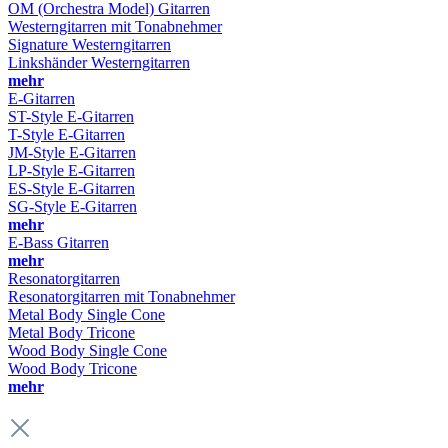
OM (Orchestra Model) Gitarren
Westerngitarren mit Tonabnehmer
Signature Westerngitarren
Linkshänder Westerngitarren
mehr
E-Gitarren
ST-Style E-Gitarren
T-Style E-Gitarren
JM-Style E-Gitarren
LP-Style E-Gitarren
ES-Style E-Gitarren
SG-Style E-Gitarren
mehr
E-Bass Gitarren
mehr
Resonatorgitarren
Resonatorgitarren mit Tonabnehmer
Metal Body Single Cone
Metal Body Tricone
Wood Body Single Cone
Wood Body Tricone
mehr