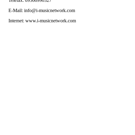
Telefax: 09366990327
E-Mail: info@i-musicnetwork.com
Internet: www.i-musicnetwork.com
SERVICE HOTLINE
INFORMATIONEN
RECHTLICHES
IMUSIC NETWORK NEWS
SICHER EINKAUFEN & BEZAHLEN