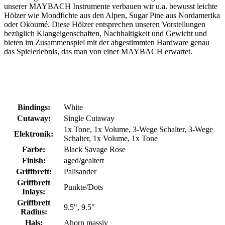
unserer MAYBACH Instrumente verbauen wir u.a. bewusst leichte
Hölzer wie Mondfichte aus den Alpen, Sugar Pine aus Nordamerika
oder Okoumé. Diese Hölzer entsprechen unseren Vorstellungen
bezüglich Klangeigenschaften, Nachhaltigkeit und Gewicht und
bieten im Zusammenspiel mit der abgestimmten Hardware genau
das Spielerlebnis, das man von einer MAYBACH erwartet.
Bindings:
White
Cutaway:
Single Cutaway
1x Tone
, 1x Volume
, 3-Wege Schalter
, 3-Wege
Elektronik:
Schalter, 1x Volume, 1x Tone
Farbe:
Black Savage Rose
Finish:
aged/gealtert
Griffbrett:
Palisander
Griffbrett
Punkte/Dots
Inlays:
Griffbrett
9.5"
, 9.5"
Radius:
Hals:
Ahorn massiv