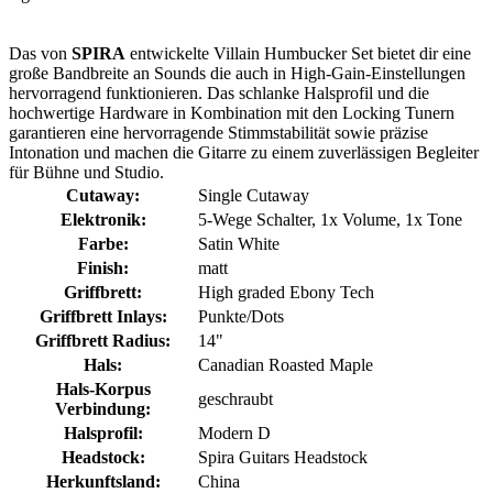
Das von
SPIRA
entwickelte Villain Humbucker Set bietet dir eine
große Bandbreite an Sounds die auch in High-Gain-Einstellungen
hervorragend funktionieren. Das schlanke Halsprofil und die
hochwertige Hardware in Kombination mit den Locking Tunern
garantieren eine hervorragende Stimmstabilität sowie präzise
Intonation und machen die Gitarre zu einem zuverlässigen Begleiter
für Bühne und Studio.
Cutaway:
Single Cutaway
Elektronik:
5-Wege Schalter, 1x Volume, 1x Tone
Farbe:
Satin White
Finish:
matt
Griffbrett:
High graded Ebony Tech
Griffbrett Inlays:
Punkte/Dots
Griffbrett Radius:
14"
Hals:
Canadian Roasted Maple
Hals-Korpus
geschraubt
Verbindung:
Halsprofil:
Modern D
Headstock:
Spira Guitars Headstock
Herkunftsland:
China