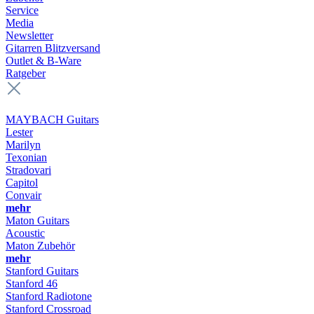
Service
Media
Newsletter
Gitarren Blitzversand
Outlet & B-Ware
Ratgeber
MAYBACH Guitars
Lester
Marilyn
Texonian
Stradovari
Capitol
Convair
mehr
Maton Guitars
Acoustic
Maton Zubehör
mehr
Stanford Guitars
Stanford 46
Stanford Radiotone
Stanford Crossroad