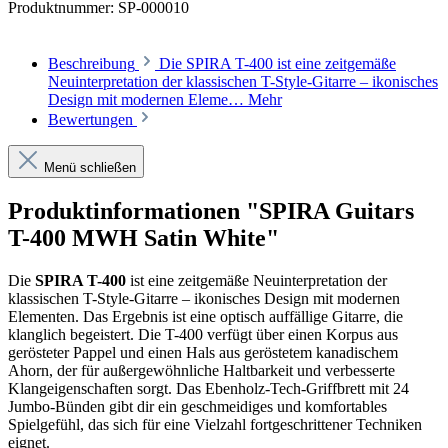
Produktnummer:
SP-000010
Beschreibung
Die SPIRA T-400 ist eine zeitgemäße
Neuinterpretation der klassischen T-Style-Gitarre – ikonisches
Design mit modernen Eleme…
Mehr
Bewertungen
Menü schließen
Produktinformationen "SPIRA Guitars
T-400 MWH Satin White"
Die
SPIRA T-400
ist eine zeitgemäße Neuinterpretation der
klassischen T-Style-Gitarre – ikonisches Design mit modernen
Elementen. Das Ergebnis ist eine optisch auffällige Gitarre, die
klanglich begeistert. Die T-400 verfügt über einen Korpus aus
gerösteter Pappel und einen Hals aus geröstetem kanadischem
Ahorn, der für außergewöhnliche Haltbarkeit und verbesserte
Klangeigenschaften sorgt. Das Ebenholz-Tech-Griffbrett mit 24
Jumbo-Bünden gibt dir ein geschmeidiges und komfortables
Spielgefühl, das sich für eine Vielzahl fortgeschrittener Techniken
eignet.