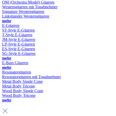
OM (Orchestra Model) Gitarren
Westerngitarren mit Tonabnehmer
Signature Westerngitarren
Linkshänder Westerngitarren
mehr
E-Gitarren
ST-Style E-Gitarren
T-Style E-Gitarren
JM-Style E-Gitarren
LP-Style E-Gitarren
ES-Style E-Gitarren
SG-Style E-Gitarren
mehr
E-Bass Gitarren
mehr
Resonatorgitarren
Resonatorgitarren mit Tonabnehmer
Metal Body Single Cone
Metal Body Tricone
Wood Body Single Cone
Wood Body Tricone
mehr