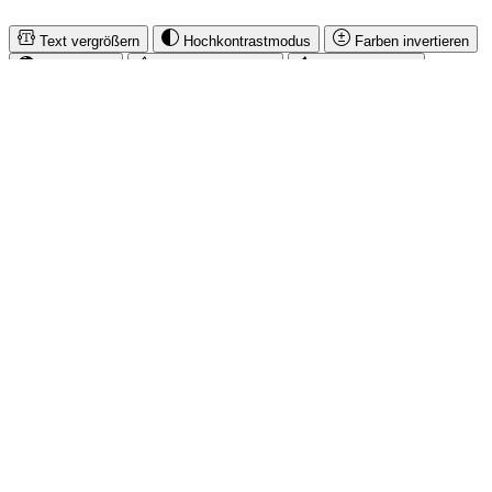
Text vergrößern
Hochkontrastmodus
Farben invertieren
Monochrom
Niedrige Sättigung
Hohe Sättigung
Links unterstreichen
Gut lesbare Schrift
Animationen stoppen
Überschriften hervorheben
Großer Cursor
Leseführung
Bilder ausblenden
Zurücksetzen
Barrierefreiheit
Werkzeugleiste anzeigen
Diese Website verwendet Cookies, um eine bestmögliche Erfahrung
bieten zu können.
Impressum
Mehr Informationen ...
Akzeptieren
Nur technisch notwendige
Konfigurieren