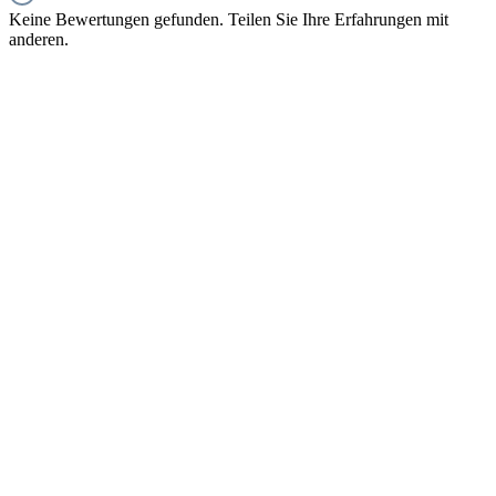
Keine Bewertungen gefunden. Teilen Sie Ihre Erfahrungen mit
anderen.
SERVICE HOTLINE
INFORMATIONEN
RECHTLICHES
IMUSIC NETWORK NEWS
SICHER EINKAUFEN & BEZAHLEN
* Alle Preise inkl. gesetzl. Mehrwertsteuer zzgl.
Versandkosten
und
ggf. Nachnahmegebühren, wenn nicht anders angegeben.
© iMusicnetwork 2026